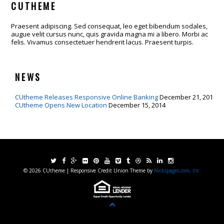
CUTHEME
Praesent adipiscing. Sed consequat, leo eget bibendum sodales,
augue velit cursus nunc, quis gravida magna mi a libero. Morbi ac
felis. Vivamus consectetuer hendrerit lacus. Praesent turpis.
NEWS
CUtheme Releases Responsive Online Banking
December 21, 2014
CUtheme Opens New Location
December 15, 2014
© 2026 CUtheme | Responsive Credit Union Theme by
Nickspages.com, Inc.